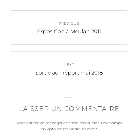
Navigation
PREVIOUS
de
Previous
Exposition à Meulan 2011
post:
l’article
NEXT
Next
Sortie au Tréport mai 2018
post:
LAISSER UN COMMENTAIRE
Votre adresse de messagerie ne sera pas publiée.
Les champs
obligatoires sont indiqués avec
*