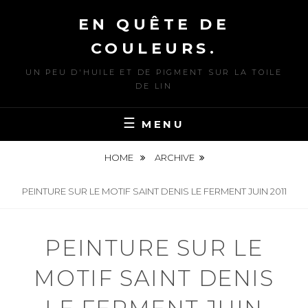
Skip
EN QUÊTE DE
to
content
COULEURS.
UN PEU D'HUILE ET DE PIGMENT SUR LA TOILE
DE LIN
MENU
HOME
ARCHIVE
PEINTURE SUR LE MOTIF SAINT DENIS LE FERMENT JUIN 2011
PEINTURE SUR LE
MOTIF SAINT DENIS