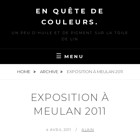
Skip
EN QUÊTE DE
to
content
COULEURS.
UN PEU D'HUILE ET DE PIGMENT SUR LA TOILE
DE LIN
MENU
HOME
ARCHIVE
EXPOSITION À MEULAN 2011
EXPOSITION À
MEULAN 2011
POSTED
BY
4 AVRIL 2011
ALAIN
ON