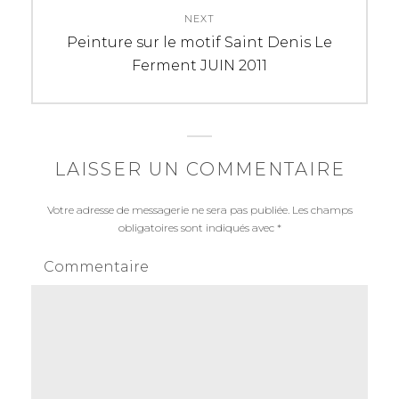
NEXT
Next
Peinture sur le motif Saint Denis Le
post:
Ferment JUIN 2011
LAISSER UN COMMENTAIRE
Votre adresse de messagerie ne sera pas publiée.
Les champs
obligatoires sont indiqués avec
*
Commentaire