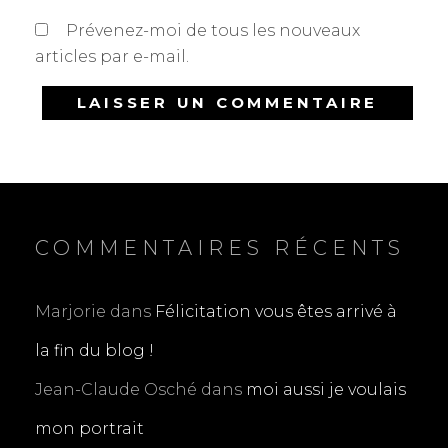
Prévenez-moi de tous les nouveaux
articles par e-mail.
COMMENTAIRES RÉCENTS
Marjorie
dans
Félicitation vous êtes arrivé à
la fin du blog !
Jean-Claude Osché
dans
moi aussi je voulais
mon portrait