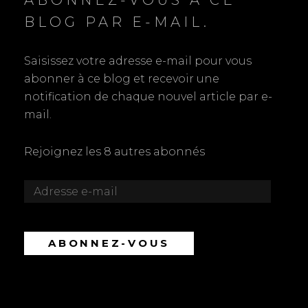
ABONNEZ-VOUS À CE
BLOG PAR E-MAIL.
Saisissez votre adresse e-mail pour vous
abonner à ce blog et recevoir une
notification de chaque nouvel article par e-
mail.
Rejoignez les 8 autres abonnés
Adresse
e-
mail
ABONNEZ-VOUS