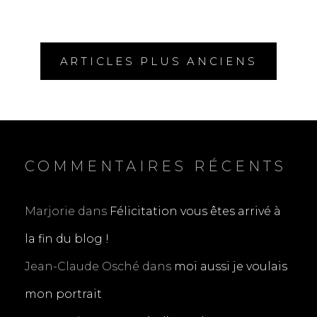
Navigation
ARTICLES PLUS ANCIENS
des
articles
COMMENTAIRES RÉCENTS
Marjorie
dans
Félicitation vous êtes arrivé à
la fin du blog !
Jean-Claude Osché
dans
moi aussi je voulais
mon portrait