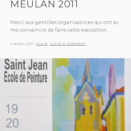
MEULAN 2011
Merci aux gentilles organisatrices qui ont su
me convaincre de faire cette exposition.
POSTED
BY
4 AVRIL 2011
ALAIN
LEAVE A COMMENT
ON