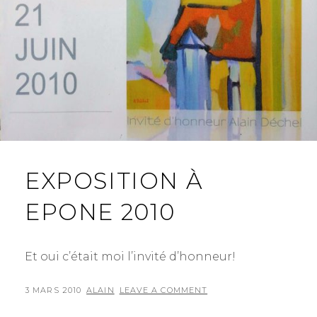
EXPOSITION À
EPONE 2010
Et oui c’était moi l’invité d’honneur!
POSTED
BY
3 MARS 2010
ALAIN
LEAVE A COMMENT
ON